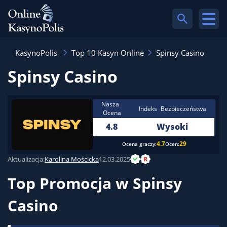
KasynoPolis
Top 10 Kasyn Online
Spinsy Casino
Spinsy Casino
Nasza
Indeks Bezpieczeństwa
Ocena
4.8
Wysoki
4.7
29
Ocena graczy:
Ocen:
Aktualizacja:
Karolina Mościcka
12.03.2025
Top Promocja w Spinsy
Casino