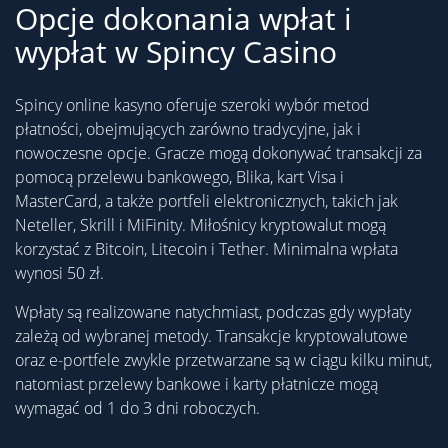
Opcje dokonania wpłat i
wypłat w Spincy Casino
Spincy online kasyno oferuje szeroki wybór metod
płatności, obejmujących zarówno tradycyjne, jak i
nowoczesne opcje. Gracze mogą dokonywać transakcji za
pomocą przelewu bankowego, Blika, kart Visa i
MasterCard, a także portfeli elektronicznych, takich jak
Neteller, Skrill i MiFinity. Miłośnicy kryptowalut mogą
korzystać z Bitcoin, Litecoin i Tether. Minimalna wpłata
wynosi 50 zł.
Wpłaty są realizowane natychmiast, podczas gdy wypłaty
zależą od wybranej metody. Transakcje kryptowalutowe
oraz e-portfele zwykle przetwarzane są w ciągu kilku minut,
natomiast przelewy bankowe i karty płatnicze mogą
wymagać od 1 do 3 dni roboczych.