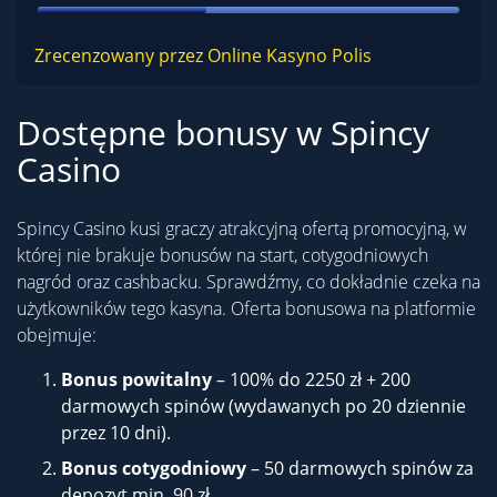
Zrecenzowany przez Online Kasyno Polis
Dostępne bonusy w Spincy
Casino
Spincy Casino kusi graczy atrakcyjną ofertą promocyjną, w
której nie brakuje bonusów na start, cotygodniowych
nagród oraz cashbacku. Sprawdźmy, co dokładnie czeka na
użytkowników tego kasyna. Oferta bonusowa na platformie
obejmuje:
Bonus powitalny
– 100% do 2250 zł + 200
darmowych spinów (wydawanych po 20 dziennie
przez 10 dni).
Bonus cotygodniowy
– 50 darmowych spinów za
depozyt min. 90 zł.