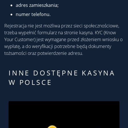
adres zamieszkania;
numer telefonu.
Rejestracja nie jest możliwa przez sieci społecznościowe,
trzeba wypełnić formularz na stronie kasyna. KYC (Know
Your Customer) jest wymagane przed złożeniem wniosku o
wypłatę, a do weryfikacji potrzebne będą dokumenty
tożsamości oraz potwierdzenie adresu.
INNE DOSTĘPNE KASYNA
W POLSCE