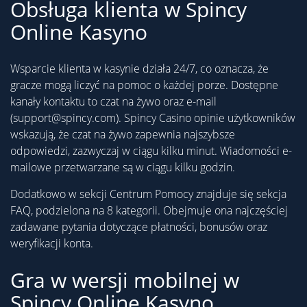
Obsługa klienta w Spincy
Online Kasyno
Wsparcie klienta w kasynie działa 24/7, co oznacza, że
gracze mogą liczyć na pomoc o każdej porze. Dostępne
kanały kontaktu to czat na żywo oraz e-mail
(
support@spincy.com
). Spincy Casino opinie użytkowników
wskazują, że czat na żywo zapewnia najszybsze
odpowiedzi, zazwyczaj w ciągu kilku minut. Wiadomości e-
mailowe przetwarzane są w ciągu kilku godzin.
Dodatkowo w sekcji Centrum Pomocy znajduje się sekcja
FAQ, podzielona na 8 kategorii. Obejmuje ona najczęściej
zadawane pytania dotyczące płatności, bonusów oraz
weryfikacji konta.
Gra w wersji mobilnej w
Spincy Online Kasyno