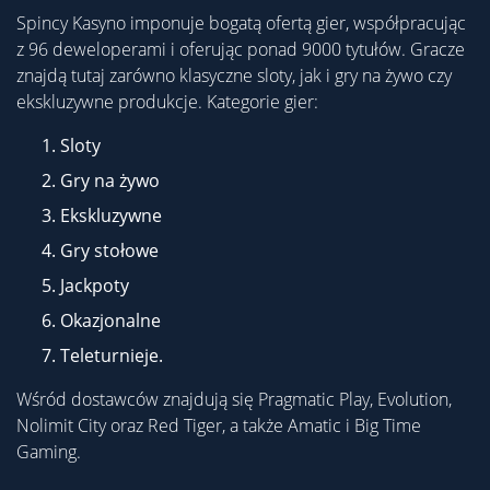
Spincy Kasyno imponuje bogatą ofertą gier, współpracując
z 96 deweloperami i oferując ponad 9000 tytułów. Gracze
znajdą tutaj zarówno klasyczne sloty, jak i gry na żywo czy
ekskluzywne produkcje. Kategorie gier:
Sloty
Gry na żywo
Ekskluzywne
Gry stołowe
Jackpoty
Okazjonalne
Teleturnieje.
Wśród dostawców znajdują się Pragmatic Play, Evolution,
Nolimit City oraz Red Tiger, a także Amatic i Big Time
Gaming.