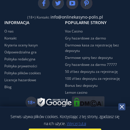
info@onlinekasyno-polis.pl
(18+) Kontakt:
INFORMACJA
POPULARNE STRONY
O nas
Vox Casino
Kontakt
Gry hazardowe za darmo
Kryteria oceny kasyn
Darmowa kasa za rejestrację bez
depozytu
Odpowiedzialna gra
Darmowe spiny bez depozytu
Polityka redakcyjna
Gry hazardowe za darmo 77777
Polityka prywatności
50 zł bez depozytu za rejestrację
Polityka plików cookies
100 zł bez depozytu za rejestrację
Licencje hazardowe
Bonus bez depozytu
Blog
Lemon casino
Serwis używa plików cookies. Korzystając z tej strony, zgadzasz się
na ich użycie.
Więcej tutaj