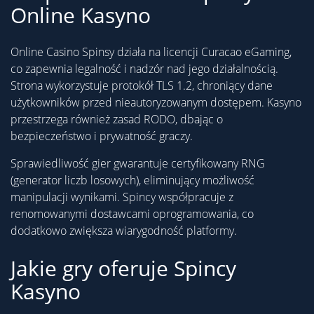
Online Kasyno
Online Casino Spinsy działa na licencji Curacao eGaming,
co zapewnia legalność i nadzór nad jego działalnością.
Strona wykorzystuje protokół TLS 1.2, chroniący dane
użytkowników przed nieautoryzowanym dostępem. Kasyno
przestrzega również zasad RODO, dbając o
bezpieczeństwo i prywatność graczy.
Sprawiedliwość gier gwarantuje certyfikowany RNG
(generator liczb losowych), eliminujący możliwość
manipulacji wynikami. Spincy współpracuje z
renomowanymi dostawcami oprogramowania, co
dodatkowo zwiększa wiarygodność platformy.
Jakie gry oferuje Spincy
Kasyno