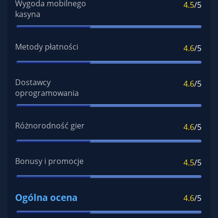
Wygoda mobilnego
4.5
/5
kasyna
Metody płatności
4.6
/5
Dostawcy
4.6
/5
oprogramowania
Różnorodność gier
4.6
/5
Bonusy i promocje
4.5
/5
Ogólna ocena
4.6
/5