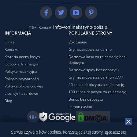
info@onlinekasyno-polis.pl
(18+) Kontakt:
INFORMACJA
POPULARNE STRONY
O nas
Vox Casino
Kontakt
Gry hazardowe za darmo
Kryteria oceny kasyn
Darmowa kasa za rejestrację bez
depozytu
Odpowiedzialna gra
Darmowe spiny bez depozytu
Polityka redakcyjna
Gry hazardowe za darmo 77777
Polityka prywatności
50 zł bez depozytu za rejestrację
Polityka plików cookies
100 zł bez depozytu za rejestrację
Licencje hazardowe
Bonus bez depozytu
Blog
Lemon casino
Serwis używa plików cookies. Korzystając z tej strony, zgadzasz się