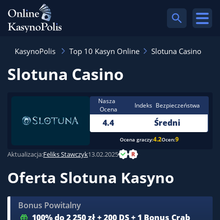
KasynoPolis
Top 10 Kasyn Online
Slotuna Casino
Slotuna Casino
Nasza
Indeks Bezpieczeństwa
Ocena
4.4
Średni
4.2
9
Ocena graczy:
Ocen:
Aktualizacja:
Feliks Stawczyk
13.02.2025
Oferta Slotuna Kasyno
Bonus Powitalny
100% do 2 250 zł + 200 DS + 1 Bonus Crab