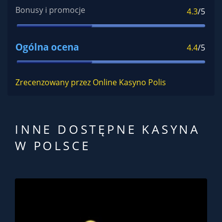
Bonusy i promocje
4.3
/5
Ogólna ocena
4.4
/5
Zrecenzowany przez Online Kasyno Polis
INNE DOSTĘPNE KASYNA
W POLSCE