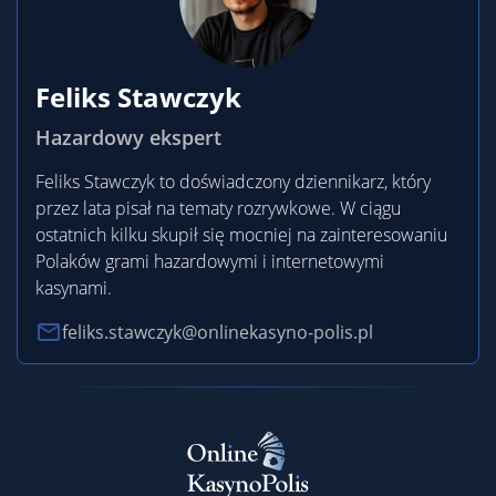
Feliks Stawczyk
Hazardowy ekspert
Feliks Stawczyk to doświadczony dziennikarz, który
przez lata pisał na tematy rozrywkowe. W ciągu
ostatnich kilku skupił się mocniej na zainteresowaniu
Polaków grami hazardowymi i internetowymi
kasynami.
feliks.stawczyk@onlinekasyno-polis.pl