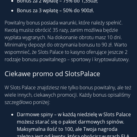
Bonus za 2 wpłatę – 75% do 1,350zł;
Bonus za 3 wpłatę – 50% do 900zł.
Powitalny bonus posiada warunki, które należy spełnić.
Kwotą musisz obrócić 35 razy, zanim możliwa będzie
wypłata wygranych. Na dokonanie obrotu masz 10 dni.
Minimalny depozyt do otrzymania bonusu to 90 zł. Warto
wspomnieć, że Slots Palace to kasyno oferujące jeszcze 2
rodzaje bonusu powitalnego – sportowy i kryptowalutowy.
Ciekawe promo od SlotsPalace
W Slots Palace znajdziesz nie tylko bonus powitalny, ale też
wiele innych, ciekawych promocji. Każdy bonus opisaliśmy
szczegółowo poniżej:
Darmowe spiny – w każdą niedzielę w Slots Palace
możesz starać się o pakiet darmowych spinów.
Maksymalna ilość to 100, ale Twoja nagroda
zależna jest od kwoty, którą obrócisz w grach ELA