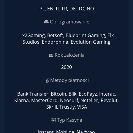
PL, EN, FI, FR, DE, TO, NO
🎮 Oprogramowanie
1x2Gaming, Betsoft, Blueprint Gaming, Elk
Studios, Endorphina, Evolution Gaming
📅 Rok założenia
2020
💰 Metody płatności
Bank Transfer, Bitcoin, Blik, EcoPayz, Interac,
Klarna, MasterCard, Neosurf, Neteller, Revolut,
Skrill, Trustly, VISA
🎰 Typ Kasyna
Instant, Mobilne, Na żywo