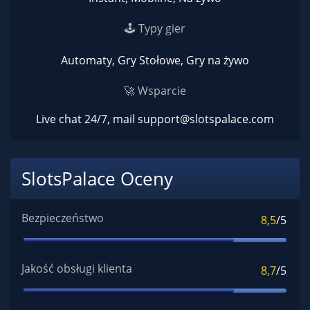
🕹 Typy gier
Automaty, Gry Stołowe, Gry na żywo
🚀 Wsparcie
Live chat 24/7, mail
support@slotspalace.com
SlotsPalace Oceny
Bezpieczeństwo
8,5
/5
Jakość obsługi klienta
8,7
/5