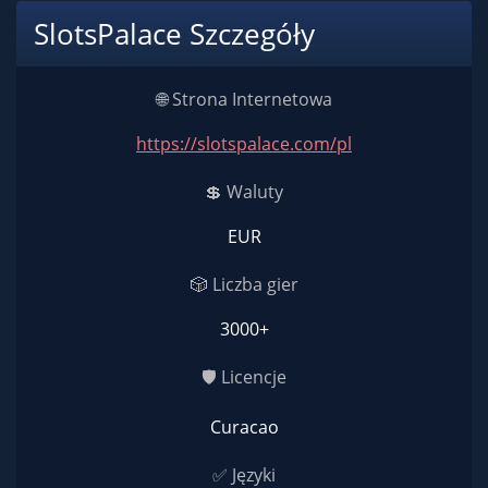
SlotsPalace Szczegóły
🌐 Strona Internetowa
https://slotspalace.com/pl
💲 Waluty
EUR
🎲 Liczba gier
3000+
🛡 Licencje
Curacao
✅ Języki