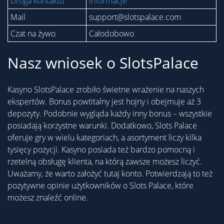
Droga kontaktu
Informacje
Mail
support@slotspalace.com
Czat na żywo
Całodobowo
Nasz wniosek o SlotsPalace
Kasyno SlotsPalace zrobiło świetne wrażenie na naszych
ekspertów. Bonus powtitalny jest hojny i obejmuje aż 3
depozyty. Podobnie wygląda każdy inny bonus – wszystkie
posiadają korzystne warunki. Dodatkowo, Slots Palace
oferuje gry w wielu kategoriach, a asortyment liczy kilka
tysięcy pozycji. Kasyno posiada też bardzo pomocną i
rzetelną obsługę klienta, na którą zawsze możesz liczyć.
Uważamy, że warto założyć tutaj konto. Potwierdzają to też
pozytywne opinie użytkowników o Slots Palace, które
możesz znaleźć online.