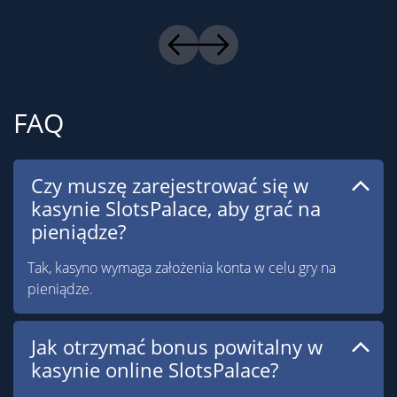
FAQ
Czy muszę zarejestrować się w
kasynie SlotsPalace, aby grać na
pieniądze?
Tak, kasyno wymaga założenia konta w celu gry na
pieniądze.
Jak otrzymać bonus powitalny w
kasynie online SlotsPalace?