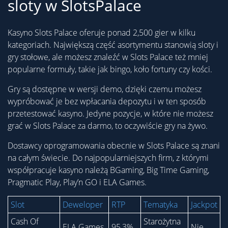
sloty w SlotsPalace
Kasyno Slots Palace oferuje ponad 2,500 gier w kilku
kategoriach. Największą część asortymentu stanowią sloty i
gry stołowe, ale możesz znaleźć w Slots Palace też mniej
popularne formuły, takie jak bingo, koło fortuny czy kości.
Gry są dostępne w wersji demo, dzięki czemu możesz
wypróbować je bez wpłacania depozytu i w ten sposób
przetestować kasyno. Jedyne pozycje, w które nie możesz
grać w Slots Palace za darmo, to oczywiście gry na żywo.
Dostawcy oprogramowania obecnie w Slots Palace są znani
na całym świecie. Do najpopularniejszych firm, z którymi
współpracuje kasyno należą BGaming, Big Time Gaming,
Pragmatic Play, Play’n GO i ELA Games.
Slot
Deweloper
RTP
Tematyka
Jackpot
Cash Of
Starożytna
ELA Games
95,3%
Nie