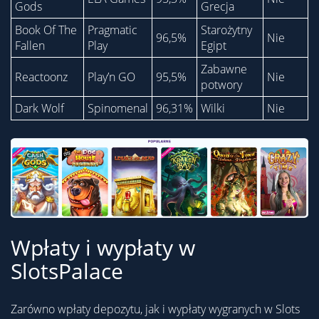
Gods
Grecja
Book Of The
Pragmatic
Starożytny
96,5%
Nie
Fallen
Play
Egipt
Zabawne
Reactoonz
Play’n GO
95,5%
Nie
potwory
Dark Wolf
Spinomenal
96,31%
Wilki
Nie
Wpłaty i wypłaty w
SlotsPalace
Zarówno wpłaty depozytu, jak i wypłaty wygranych w Slots