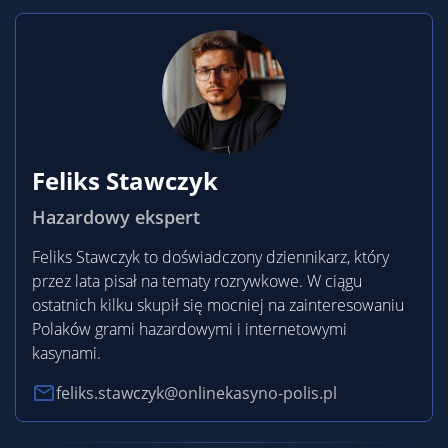
Feliks Stawczyk
Hazardowy ekspert
Feliks Stawczyk to doświadczony dziennikarz, który
przez lata pisał na tematy rozrywkowe. W ciągu
ostatnich kilku skupił się mocniej na zainteresowaniu
Polaków grami hazardowymi i internetowymi
kasynami.
feliks.stawczyk@onlinekasyno-polis.pl