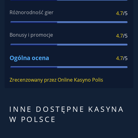
Różnorodność gier
4.7
/5
Bonusy i promocje
4.7
/5
Ogólna ocena
4.7
/5
Zrecenzowany przez Online Kasyno Polis
INNE DOSTĘPNE KASYNA
W POLSCE