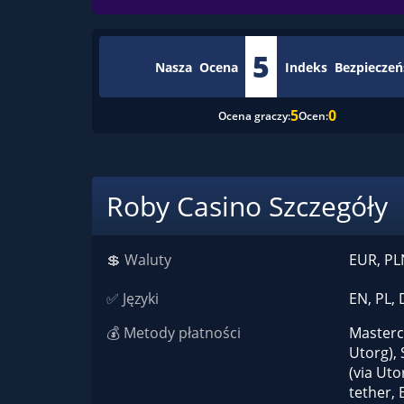
5
Nasza Ocena
Indeks Bezpiecze
5
0
Ocena graczy:
Ocen:
Roby Casino Szczegóły
💲 Waluty
EUR, PL
✅ Języki
EN, PL, 
💰 Metody płatności
Masterca
Utorg), S
(via Uto
tether, 