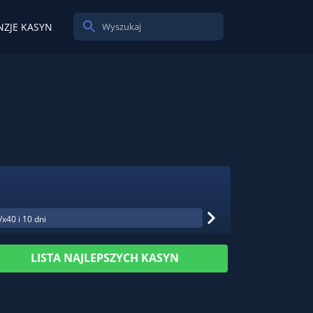
NZJE KASYN
/x40 i 10 dni
LISTA NAJLEPSZYCH KASYN