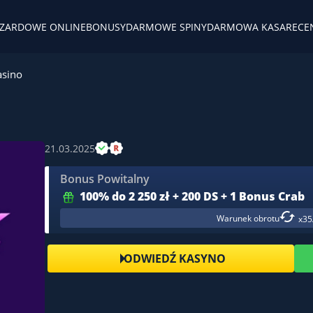
AZARDOWE ONLINE
BONUSY
DARMOWE SPINY
DARMOWA KASA
RECE
asino
21.03.2025
Bonus Powitalny
100% do 2 250 zł + 200 DS + 1 Bonus Crab
Warunek obrotu
x35
ODWIEDŹ KASYNO