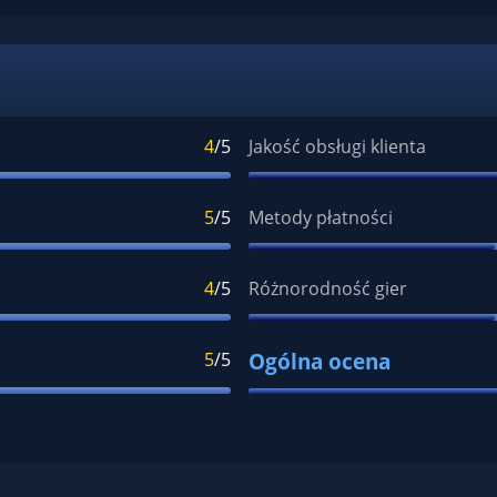
4
/5
Jakość obsługi klienta
5
/5
Metody płatności
4
/5
Różnorodność gier
5
/5
Ogólna ocena