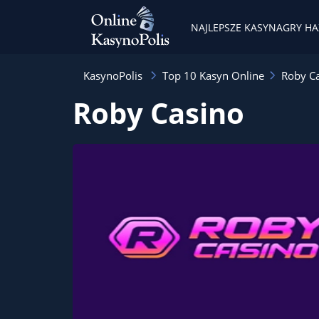
NAJLEPSZE KASYNA
GRY H
KasynoPolis
Top 10 Kasyn Online
Roby C
Roby Casino