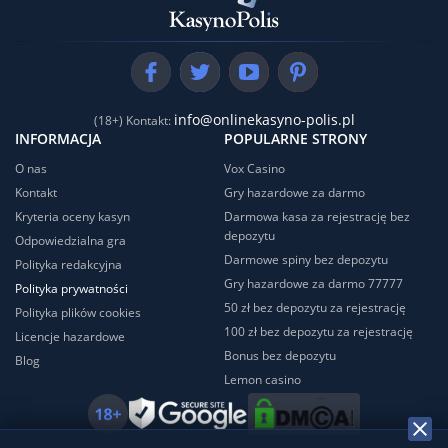
info@onlinekasyno-polis.pl
(18+) Kontakt:
INFORMACJA
POPULARNE STRONY
O nas
Vox Casino
Kontakt
Gry hazardowe za darmo
Kryteria oceny kasyn
Darmowa kasa za rejestrację bez
depozytu
Odpowiedzialna gra
Darmowe spiny bez depozytu
Polityka redakcyjna
Gry hazardowe za darmo 77777
Polityka prywatności
50 zł bez depozytu za rejestrację
Polityka plików cookies
100 zł bez depozytu za rejestrację
Licencje hazardowe
Bonus bez depozytu
Blog
Lemon casino