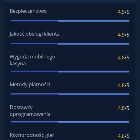
Bezpieczeństwo
4.5
/5
Jakość obsługi klienta
4.9
/5
Wygoda mobilnego
4.8
/5
kasyna
Metody płatności
4.8
/5
Dostawcy
4.8
/5
oprogramowania
Różnorodność gier
4.6
/5