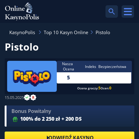
KasynoPolis
Top 10 Kasyn Online
Pistolo
Pistolo
Nasza
Indeks Bezpieczeństwa
Ocena
5
5
0
Ocena graczy:
Ocen:
15.05.2025
Bonus Powitalny
100% do 2 250 zł + 200 DS
ODWIEDŹ KASYNO