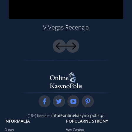
V.Vegas Recenzja
info@onlinekasyno-polis.pl
(18+) Kontakt:
INFORMACJA
POPULARNE STRONY
O nas
Vox Casino