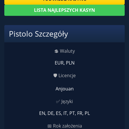
LISTA NAJLEPSZYCH KASYN
Pistolo Szczegóły
💲 Waluty
EUR, PLN
🛡 Licencje
Anjouan
✅ Języki
EN, DE, ES, IT, PT, FR, PL
📅 Rok założenia