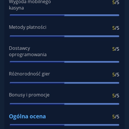
Wygoda mobilnego
5
/5
kasyna
Metody płatności
5
/5
Dostawcy
5
/5
oprogramowania
Różnorodność gier
5
/5
Bonusy i promocje
5
/5
Ogólna ocena
5
/5