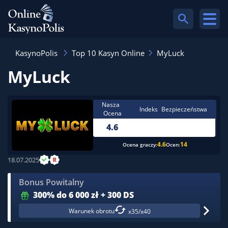
KasynoPolis
Top 10 Kasyn Online
MyLuck
MyLuck
Nasza
Indeks Bezpieczeństwa
Ocena
4.6
4.6
14
Ocena graczy:
Ocen:
18.07.2025
Bonus Powitalny
300% do 6 000 zł + 300 DS
Warunek obrotu
x35/x40