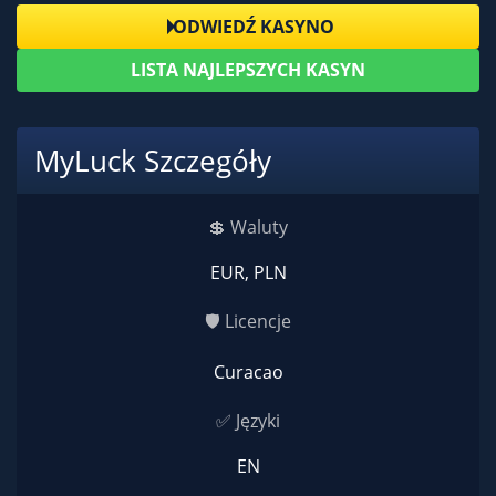
ODWIEDŹ KASYNO
LISTA NAJLEPSZYCH KASYN
MyLuck Szczegóły
💲 Waluty
EUR, PLN
🛡 Licencje
Curacao
✅ Języki
EN