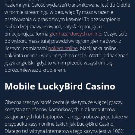
naziemnym. Całość wydarzeń transmitowana jest do Ciebie
w formie streamingu wideo, więc Ty masz wrażenie
przebywania w prawdziwym kasynie! To bez wątpienia
najbardziej zaawansowana, satysfakcjonująca i
emocjonująca forma
gier hazardowych online
. Oczywiście
do wyboru masz tutaj prawdziwy ogrom gier na żywo, z
licznymi odmianami
pokera online
, blackjacka online,
bakarata online i wielu innych na czele. Warto jednak znać
język angielski, gdyż to w nim przede wszystkim się
porozumiewasz z krupierem.
Mobile LuckyBird Casino
Obecna rzeczywistość cechuje się tym, że więcej graczy
korzysta z telefonów komórkowych, niż komputerów
stacjonarnych lub laptopów. Ta reguła obowiązuje także w
przypadku kasyn online takich jak LuckyBird Casino.
Dlatego też witryna internetowa tego kasyna jest w 100%