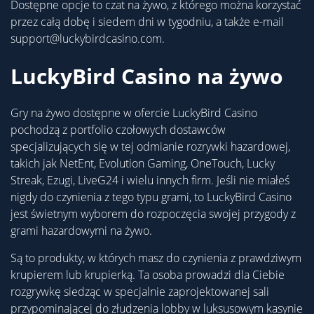
Dostępne opcje to czat na żywo, z którego można korzystać
przez całą dobę i siedem dni w tygodniu, a także e-mail
support@luckybirdcasino.com
.
LuckyBird Casino na żywo
Gry na żywo dostępne w ofercie LuckyBird Casino
pochodzą z portfolio czołowych dostawców
specjalizujących się w tej odmianie rozrywki hazardowej,
takich jak NetEnt, Evolution Gaming, OneTouch, Lucky
Streak, Ezugi, LiveG24 i wielu innych firm. Jeśli nie miałeś
nigdy do czynienia z tego typu grami, to LuckyBird Casino
jest świetnym wyborem do rozpoczęcia swojej przygody z
grami hazardowymi na żywo.
Są to produkty, w których masz do czynienia z prawdziwym
krupierem lub krupierką. Ta osoba prowadzi dla Ciebie
rozgrywkę siedząc w specjalnie zaprojektowanej sali
przypominającej do złudzenia lobby w luksusowym kasynie