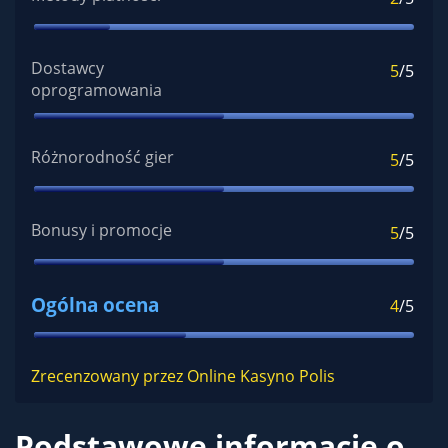
Dostawcy
5
/5
oprogramowania
Różnorodność gier
5
/5
Bonusy i promocje
5
/5
Ogólna ocena
4
/5
Zrecenzowany przez Online Kasyno Polis
Podstawowe informacje o