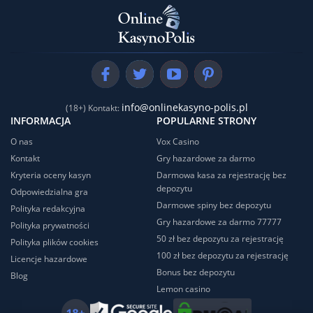
info@onlinekasyno-polis.pl
(18+) Kontakt:
INFORMACJA
POPULARNE STRONY
O nas
Vox Casino
Kontakt
Gry hazardowe za darmo
Kryteria oceny kasyn
Darmowa kasa za rejestrację bez
depozytu
Odpowiedzialna gra
Darmowe spiny bez depozytu
Polityka redakcyjna
Gry hazardowe za darmo 77777
Polityka prywatności
50 zł bez depozytu za rejestrację
Polityka plików cookies
100 zł bez depozytu za rejestrację
Licencje hazardowe
Bonus bez depozytu
Blog
Lemon casino