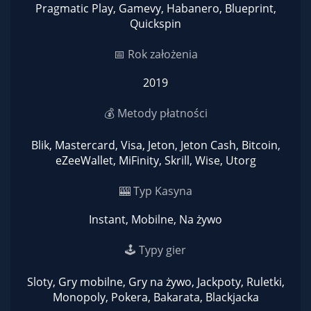
Pragmatic Play, Gamevy, Habanero, Blueprint,
Quickspin
📅 Rok założenia
2019
💰 Metody płatności
Blik, Mastercard, Visa, Jeton, Jeton Cash, Bitcoin,
eZeeWallet, MiFinity, Skrill, Wise, Utorg
🎰 Typ Kasyna
Instant, Mobilne, Na żywo
🕹 Typy gier
Sloty, Gry mobilne, Gry na żywo, Jackpoty, Ruletki,
Monopoly, Pokera, Bakarata, Blackjacka