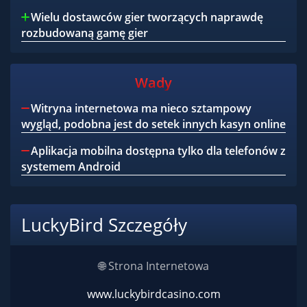
Wielu dostawców gier tworzących naprawdę
rozbudowaną gamę gier
Wady
Witryna internetowa ma nieco sztampowy
wygląd, podobna jest do setek innych kasyn online
Aplikacja mobilna dostępna tylko dla telefonów z
systemem Android
LuckyBird Szczegóły
🌐 Strona Internetowa
www.luckybirdcasino.com