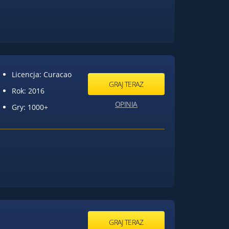
Licencja: Curacao
GRAJ TERAZ
Rok: 2016
OPINIA
Gry: 1000+
GRAJ TERAZ