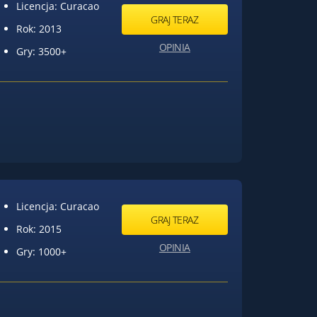
Licencja: Curacao
GRAJ TERAZ
Rok: 2013
OPINIA
Gry: 3500+
Licencja: Curacao
GRAJ TERAZ
Rok: 2015
OPINIA
Gry: 1000+