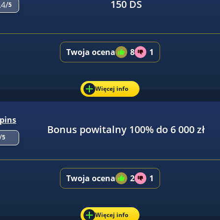
150 DS
.4/
5
Twoja ocena
8
1
Więcej info
Spins
Bonus powitalny 100% do 6 000 zł
/
5
Twoja ocena
2
1
Więcej info