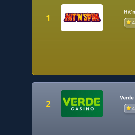
Hit'
1
4
Verde
2
4