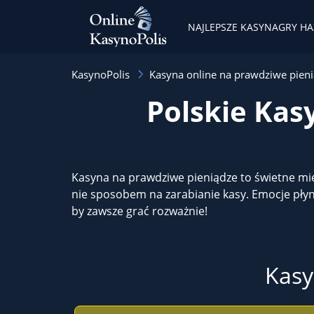
NAJLEPSZE KASYNA
GRY H
KasynoPolis
Kasyna online na prawdziwe pien
Polskie Kas
Kasyna na prawdziwe pieniądze
to świetne mi
nie sposobem na zarabianie kasy. Emocje płyn
by zawsze grać rozważnie!
Kasy