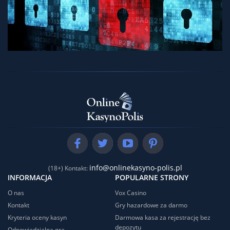
info@onlinekasyno-polis.pl
(18+) Kontakt:
INFORMACJA
POPULARNE STRONY
O nas
Vox Casino
Kontakt
Gry hazardowe za darmo
Kryteria oceny kasyn
Darmowa kasa za rejestrację bez
depozytu
Odpowiedzialna gra