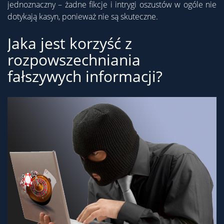
jednoznaczny – żadne fikcje i intrygi oszustów w ogóle nie
dotykają kasyn, ponieważ nie są skuteczne.
Jaka jest korzyść z
rozpowszechniania
fałszywych informacji?