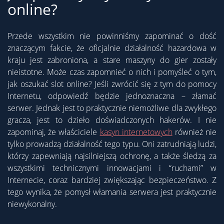
online?
Przede wszystkim nie powinniśmy zapominać o dość
znaczącym fakcie, że oficjalnie działalność hazardowa w
kraju jest zabroniona, a stare maszyny do gier zostały
nieistotne. Może czas zapomnieć o nich i pomyśleć o tym,
jak oszukać slot online? Jeśli zwrócić się z tym do pomocy
Internetu, odpowiedź będzie jednoznaczna – złamać
serwer. Jednak jest to praktycznie niemożliwe dla zwykłego
gracza, jest to dzieło doświadczonych hakerów. I nie
zapominaj, że właściciele
kasyn internetowych
również nie
tylko prowadzą działalność tego typu. Oni zatrudniają ludzi,
którzy zapewniają najsilniejszą ochronę, a także śledzą za
wszystkimi technicznymi innowacjami i “ruchami” w
Internecie, coraz bardziej zwiększając bezpieczeństwo. Z
tego wynika, że pomysł włamania serwera jest praktycznie
niewykonalny.