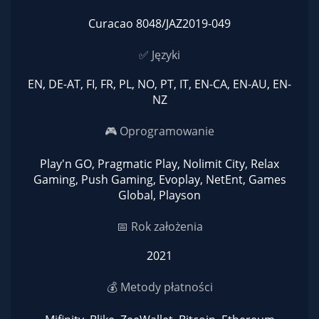
Curacao 8048/JAZ2019-049
✅ Języki
EN, DE-AT, FI, FR, PL, NO, PT, IT, EN-CA, EN-AU, EN-
NZ
🎮 Oprogramowanie
Play'n GO, Pragmatic Play, Nolimit City, Relax
Gaming, Push Gaming, Evoplay, NetEnt, Games
Global, Playson
📅 Rok założenia
2021
💰 Metody płatności