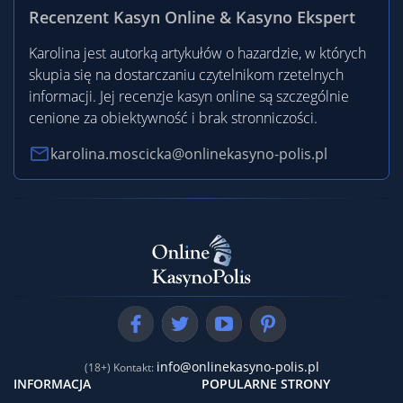
Recenzent Kasyn Online & Kasyno Ekspert
Karolina jest autorką artykułów o hazardzie, w których
skupia się na dostarczaniu czytelnikom rzetelnych
informacji. Jej recenzje kasyn online są szczególnie
cenione za obiektywność i brak stronniczości.
karolina.moscicka@onlinekasyno-polis.pl
info@onlinekasyno-polis.pl
(18+) Kontakt:
INFORMACJA
POPULARNE STRONY