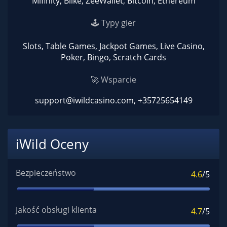
Mifinity, Blike, ZeeWallet, Bitcoin, Ethereum
🕹 Typy gier
Slots, Table Games, Jackpot Games, Live Casino,
Poker, Bingo, Scratch Cards
🚀 Wsparcie
support@iwildcasino.com
, +35725654149
iWild Oceny
Bezpieczeństwo
4.6
/5
Jakość obsługi klienta
4.7
/5