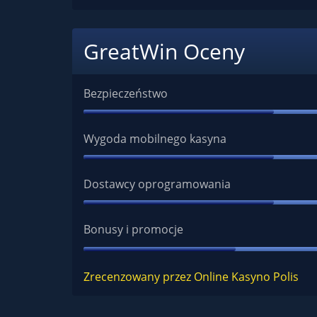
GreatWin Oceny
Bezpieczeństwo
Wygoda mobilnego kasyna
Dostawcy oprogramowania
Bonusy i promocje
Zrecenzowany przez Online Kasyno Polis