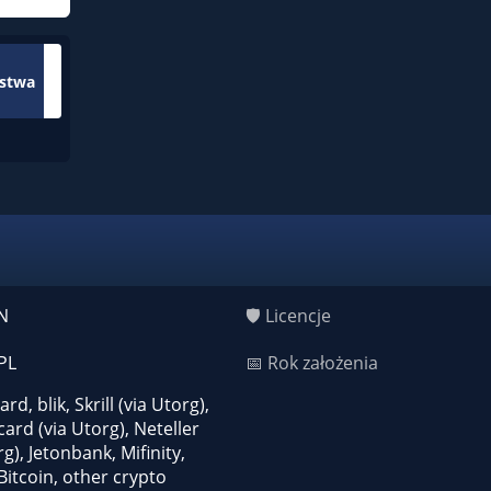
ństwa
N
🛡 Licencje
PL
📅 Rok założenia
rd, blik, Skrill (via Utorg),
ard (via Utorg), Neteller
rg), Jetonbank, Mifinity,
Bitcoin, other crypto