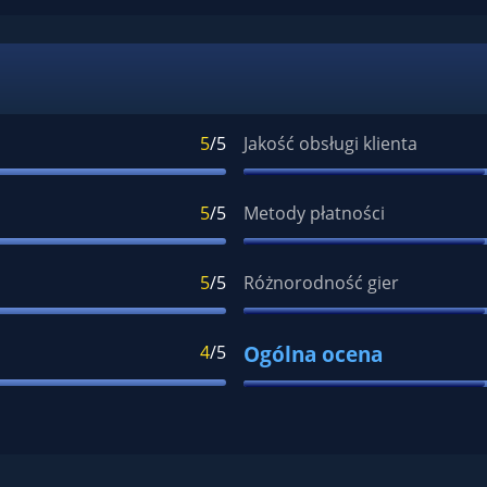
5
/5
Jakość obsługi klienta
5
/5
Metody płatności
5
/5
Różnorodność gier
4
/5
Ogólna ocena