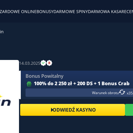
AZARDOWE ONLINE
BONUSY
DARMOWE SPINY
DARMOWA KASA
RECE
in
14.03.2025
Bonus Powitalny
100% do 2 250 zł + 200 DS + 1 Bonus Crab
Warunek obrotu
x35
ODWIEDŹ KASYNO