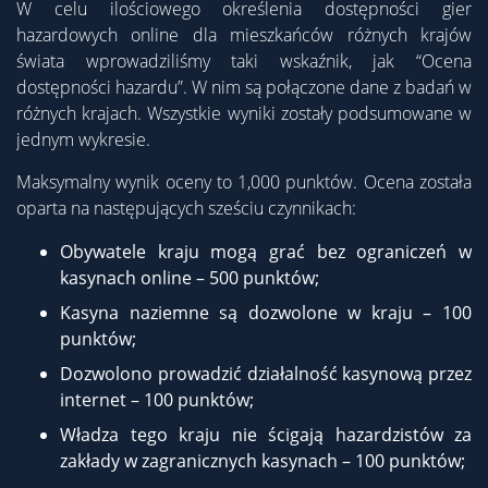
W celu ilościowego określenia dostępności gier
hazardowych online dla mieszkańców różnych krajów
świata wprowadziliśmy taki wskaźnik, jak “Ocena
dostępności hazardu”. W nim są połączone dane z badań w
różnych krajach. Wszystkie wyniki zostały podsumowane w
jednym wykresie.
Maksymalny wynik oceny to 1,000 punktów. Ocena została
oparta na następujących sześciu czynnikach:
Obywatele kraju mogą grać bez ograniczeń w
kasynach online – 500 punktów;
Kasyna naziemne są dozwolone w kraju – 100
punktów;
Dozwolono prowadzić działalność kasynową przez
internet – 100 punktów;
Władza tego kraju nie ścigają hazardzistów za
zakłady w zagranicznych kasynach – 100 punktów;