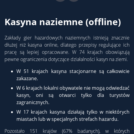
Kasyna naziemne (offline)
Zakłady gier hazardowych naziemnych istnieją znacznie
dłużej niż kasyna online, dlatego przepisy regulujące ich
pracę są lepiej opracowane. W 74 krajach obowiązują
pewne ograniczenia dotyczące działalności kasyn na ziemi.
W 51 krajach kasyna stacjonarne są całkowicie
zakazane.
W 6 krajach lokalni obywatele nie mogą odwiedzać
kasyn, oni są otwarci tylko dla turystów
zagranicznych.
W 17 krajach kasyna działają tylko w niektórych
miastach lub w specjalnych strefach hazardu.
Pozostało 151 krajów (67% badanych), w których