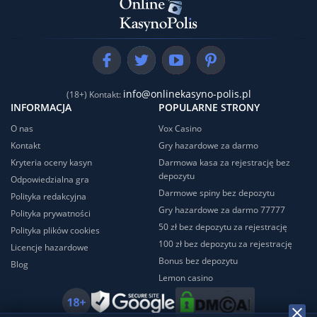
info@onlinekasyno-polis.pl
(18+) Kontakt:
INFORMACJA
POPULARNE STRONY
O nas
Vox Casino
Kontakt
Gry hazardowe za darmo
Kryteria oceny kasyn
Darmowa kasa za rejestrację bez
depozytu
Odpowiedzialna gra
Darmowe spiny bez depozytu
Polityka redakcyjna
Gry hazardowe za darmo 77777
Polityka prywatności
50 zł bez depozytu za rejestrację
Polityka plików cookies
100 zł bez depozytu za rejestrację
Licencje hazardowe
Bonus bez depozytu
Blog
Lemon casino