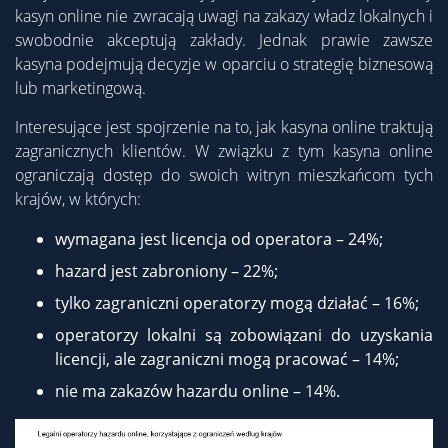
kasyn online nie zwracają uwagi na zakazy władz lokalnych i
swobodnie akceptują zakłady. Jednak prawie zawsze
kasyna podejmują decyzje w oparciu o strategię biznesową
lub marketingową.
Interesujące jest spojrzenie na to, jak kasyna online traktują
zagranicznych klientów. W związku z tym kasyna online
ograniczają dostęp do swoich witryn mieszkańcom tych
krajów, w których:
wymagana jest licencja od operatora – 24%;
hazard jest zabroniony – 22%;
tylko zagraniczni operatorzy mogą działać – 16%;
operatorzy lokalni są zobowiązani do uzyskania
licencji, ale zagraniczni mogą pracować – 14%;
nie ma zakazów hazardu online – 14%.