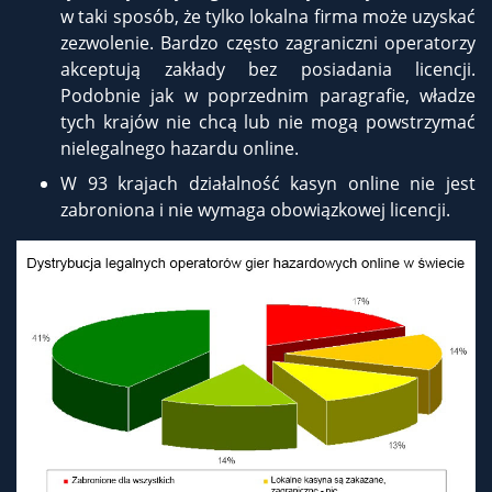
w taki sposób, że tylko lokalna firma może uzyskać
zezwolenie. Bardzo często zagraniczni operatorzy
akceptują zakłady bez posiadania licencji.
Podobnie jak w poprzednim paragrafie, władze
tych krajów nie chcą lub nie mogą powstrzymać
nielegalnego hazardu online.
W 93 krajach działalność kasyn online nie jest
zabroniona i nie wymaga obowiązkowej licencji.