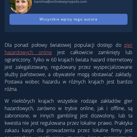
karolina@onlinekasynopolis.com
Wszystkie wpisy tego autora
Dla ponad połowy światowej populacji dostęp do
gier
hazardowych online
jest całkowicie zamknięty lub
ograniczony. Tylko w 60 krajach świata hazard internetowy
jest zalegalizowany, regulowany przez wyspecjalizowane
służby państwowe, a obywatele mogą obstawiać zakłady.
Postawa wobec hazardu w różnych krajach jest bardzo
różna.
W niektórych krajach wszystkie rodzaje zakładów gier
hazardowych, zarówno w trybie online, jak i offline, są
zabronione, w innych gambling jest dozwolony, ​​lub ta
kwestia nie jest regulowana przez lokalne prawo. Praktyka
zakazu kasyn dla prowadzenia przez lokalne firmy jest