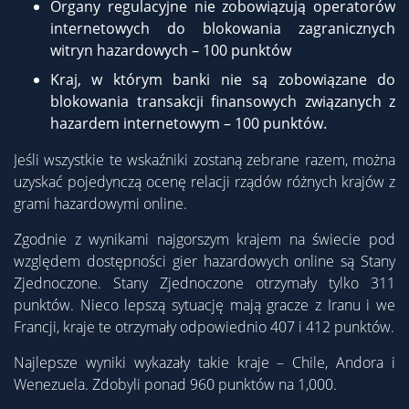
Organy regulacyjne nie zobowiązują operatorów
internetowych do blokowania zagranicznych
witryn hazardowych – 100 punktów
Kraj, w którym banki nie są zobowiązane do
blokowania transakcji finansowych związanych z
hazardem internetowym – 100 punktów.
Jeśli wszystkie te wskaźniki zostaną zebrane razem, można
uzyskać pojedynczą ocenę relacji rządów różnych krajów z
grami hazardowymi online.
Zgodnie z wynikami najgorszym krajem na świecie pod
względem dostępności gier hazardowych online są Stany
Zjednoczone. Stany Zjednoczone otrzymały tylko 311
punktów. Nieco lepszą sytuację mają gracze z Iranu i we
Francji, kraje te otrzymały odpowiednio 407 i 412 punktów.
Najlepsze wyniki wykazały takie kraje – Chile, Andora i
Wenezuela. Zdobyli ponad 960 punktów na 1,000.