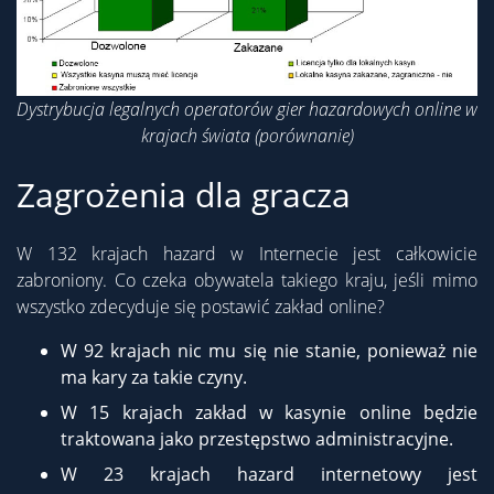
Dystrybucja legalnych operatorów gier hazardowych online w
krajach świata (porównanie)
Zagrożenia dla gracza
W 132 krajach hazard w Internecie jest całkowicie
zabroniony. Co czeka obywatela takiego kraju, jeśli mimo
wszystko zdecyduje się postawić zakład online?
W 92 krajach nic mu się nie stanie, ponieważ nie
ma kary za takie czyny.
W 15 krajach zakład w kasynie online będzie
traktowana jako przestępstwo administracyjne.
W 23 krajach hazard internetowy jest