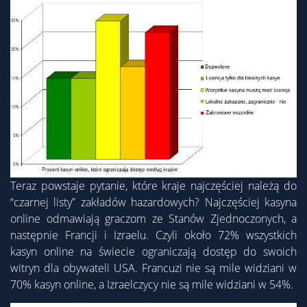
Teraz powstaje pytanie, które kraje najczęściej należą do
“czarnej listy” zakładów hazardowych? Najczęściej kasyna
online odmawiają graczom ze Stanów Zjednoczonych, a
następnie Francji i Izraelu. Czyli około 72% wszystkich
kasyn online na świecie ograniczają dostęp do swoich
witryn dla obywateli USA. Francuzi nie są mile widziani w
70% kasyn online, a Izraelczycy nie są mile widziani w 54%.