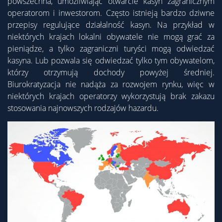
powszechna, umożliwiając otwarcie kasyn zagranicznym
operatorom i inwestorom. Często istnieją bardzo dziwne
przepisy regulujące działalność kasyn. Na przykład w
niektórych krajach lokalni obywatele nie mogą grać za
pieniądze, a tylko zagraniczni turyści mogą odwiedzać
kasyna. Lub pozwala się odwiedzać tylko tym obywatelom,
którzy otrzymują dochody powyżej średniej.
Biurokratyzacja nie nadąża za rozwojem rynku, więc w
niektórych krajach operatorzy wykorzystują brak zakazu
stosowania najnowszych rodzajów hazardu.