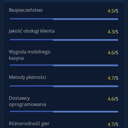
Bezpieczeństwo
4.5
/5
Jakość obsługi klienta
4.3
/5
Wygoda mobilnego
4.6
/5
kasyna
Metody płatności
4.7
/5
Dostawcy
4.6
/5
oprogramowania
Różnorodność gier
4.7
/5