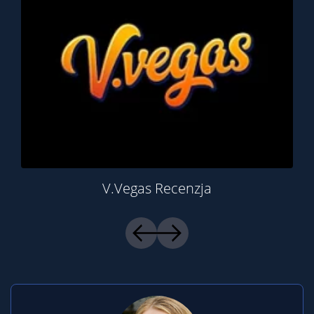
V.Vegas Recenzja