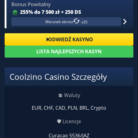
Bonus Powitalny
255% do 7 500 zł + 250 DS
Warunek obrotu
x35
ODWIEDŹ KASYNO
LISTA NAJLEPSZYCH KASYN
Coolzino Casino Szczegóły
💲 Waluty
EUR, CHF, CAD, PLN, BRL, Crypto
🛡 Licencje
Curacao 5536/JAZ