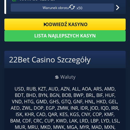
Warunek obrotu
x50
ODWIEDŹ KASYNO
LISTA NAJLEPSZYCH KASYN
22Bet Сasino Szczegóły
💲 Waluty
USD, RUB, KZT, AUD, AZN, ALL, AOA, ARS, AMD,
BDT, BHD, BYN, BGN, BOB, BWP, BRL, BIF, HUF,
VND, HTG, GMD, GHS, GTQ, GNF, HNL, HKD, GEL,
AED, ZWL, DOP, EGP, ZMW, INR, IDR, JOD, IQD, IRR,
ISK, KHR, CAD, QAR, KES, KGS, CNY, COP, KMF,
BAM, CDF, CRC, CUP, KWD, LAK, LRD, LBP, LYD, LSL,
MUR, MRU, MKD, MWK, MGA, MYR, MAD, MXN,