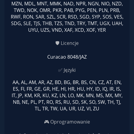
MZN, MDL, MNT, MMK, NAD, NPR, NGN, NIO, NZD,
TWD, NOK, OMR, PKR, PAB, PYG, PEN, PLN, PRB,
RWF, RON, SAR, SZL, SCR, RSD, SGD, SYP, SOS, VES,
SDG, SLE, TJS, THB, TZS, TND, TRY, TMT, UGX, UAH,
UYU, UZS, VND, XAF, XCD, XOF, YER
🛡 Licencje
Curacao 8048/JAZ
✅ Języki
AA, AL, AM, AR, AZ, BD, BG, BR, BS, CN, CZ, AT, EN,
ES, FI, FR, GE, GR, HE, HI, HR, HU, HY, ID, IQ, IR, IS,
IT, JP, KM, KR, KU, KZ, LN, LO, MK, MN, MS, MX, MY,
NB, NE, PL, PT, RO, RS, RU, SD, SK, SO, SW, TH, TJ,
TL, TR, TW, UA, UR, UZ, VI, ZU
🎮 Oprogramowanie