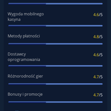
Wygoda mobilnego
4.6
/5
kasyna
Metody płatności
4.8
/5
Dostawcy
4.6
/5
oprogramowania
Różnorodność gier
4.7
/5
Bonusy i promocje
4.7
/5