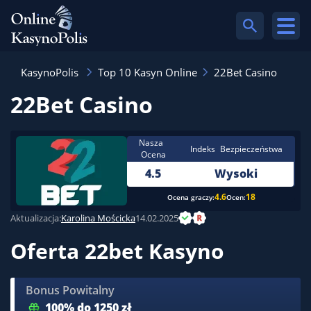
KasynoPolis
Top 10 Kasyn Online
22Bet Сasino
22Bet Сasino
Nasza
Indeks Bezpieczeństwa
Ocena
4.5
Wysoki
4.6
18
Ocena graczy:
Ocen:
Aktualizacja:
Karolina Mościcka
14.02.2025
Oferta 22bet Kasyno
Bonus Powitalny
100% do 1250 zł