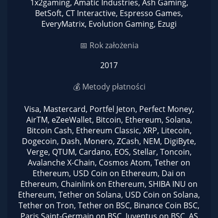
1x2gaming, Amatic Industries, Ash Gaming,
BetSoft, CT Interactive, Espresso Games,
EveryMatrix, Evolution Gaming, Ezugi
📅 Rok założenia
2017
💰 Metody płatności
Visa, Mastercard, Portfel Jeton, Perfect Money,
AirTM, eZeeWallet, Bitcoin, Ethereum, Solana,
Bitcoin Cash, Ethereum Classic, XRP, Litecoin,
Dogecoin, Dash, Monero, ZCash, NEM, DigiByte,
Verge, QTUM, Cardano, EOS, Stellar, Toncoin,
Avalanche X-Chain, Cosmos Atom, Tether on
Ethereum, USD Coin on Ethereum, Dai on
Ethereum, Chainlink on Ethereum, SHIBA INU on
Ethereum, Tether on Solana, USD Coin on Solana,
Tether on Tron, Tether on BSC, Binance Coin BSC,
Paris Saint-Germain on BSC, Juventus on BSC, AS