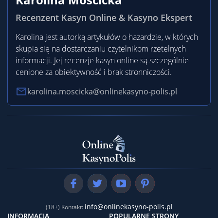
Recenzent Kasyn Online & Kasyno Ekspert
Karolina jest autorką artykułów o hazardzie, w których
skupia się na dostarczaniu czytelnikom rzetelnych
informacji. Jej recenzje kasyn online są szczególnie
cenione za obiektywność i brak stronniczości.
karolina.moscicka@onlinekasyno-polis.pl
info@onlinekasyno-polis.pl
(18+) Kontakt:
INFORMACJA
POPULARNE STRONY