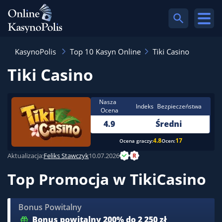
KasynoPolis
Top 10 Kasyn Online
Tiki Casino
Tiki Casino
Nasza
Indeks Bezpieczeństwa
Ocena
4.9
Średni
4.8
17
Ocena graczy:
Ocen:
Aktualizacja:
Feliks Stawczyk
10.07.2026
Top Promocja w TikiCasino
Bonus Powitalny
Bonus powitalny 200% do 2 250 zł