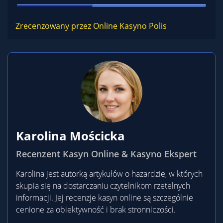
Zrecenzowany przez Online Kasyno Polis
Karolina Mościcka
Recenzent Kasyn Online & Kasyno Ekspert
Karolina jest autorką artykułów o hazardzie, w których
skupia się na dostarczaniu czytelnikom rzetelnych
informacji. Jej recenzje kasyn online są szczególnie
cenione za obiektywność i brak stronniczości.