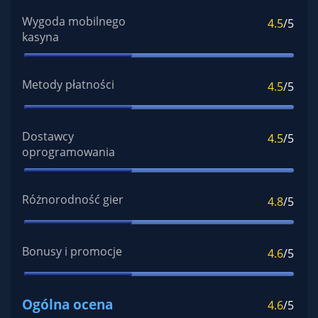
Wygoda mobilnego
4.5
/5
kasyna
Metody płatności
4.5
/5
Dostawcy
4.5
/5
oprogramowania
Różnorodność gier
4.8
/5
Bonusy i promocje
4.6
/5
Ogólna ocena
4.6
/5