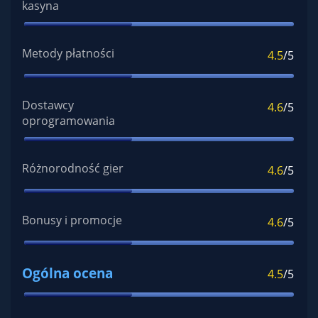
kasyna
Metody płatności
4.5
/5
Dostawcy
4.6
/5
oprogramowania
Różnorodność gier
4.6
/5
Bonusy i promocje
4.6
/5
Ogólna ocena
4.5
/5