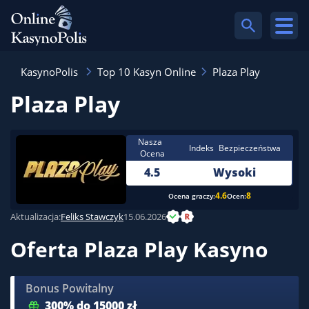
KasynoPolis
Top 10 Kasyn Online
Plaza Play
Plaza Play
Nasza
Indeks Bezpieczeństwa
Ocena
4.5
Wysoki
4.6
8
Ocena graczy:
Ocen:
Aktualizacja:
Feliks Stawczyk
15.06.2026
Oferta Plaza Play Kasyno
Bonus Powitalny
300% do 15000 zł