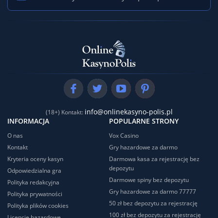
info@onlinekasyno-polis.pl
(18+) Kontakt:
INFORMACJA
POPULARNE STRONY
O nas
Vox Casino
Kontakt
Gry hazardowe za darmo
Kryteria oceny kasyn
Darmowa kasa za rejestrację bez
depozytu
Odpowiedzialna gra
Darmowe spiny bez depozytu
Polityka redakcyjna
Gry hazardowe za darmo 77777
Polityka prywatności
50 zł bez depozytu za rejestrację
Polityka plików cookies
100 zł bez depozytu za rejestrację
Licencje hazardowe