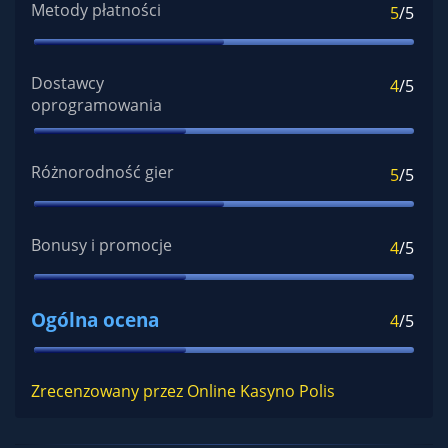
Metody płatności
5
/5
Dostawcy
4
/5
oprogramowania
Różnorodność gier
5
/5
Bonusy i promocje
4
/5
Ogólna ocena
4
/5
Zrecenzowany przez Online Kasyno Polis