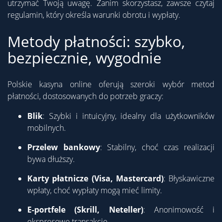
utrzymać Twoją uwagę. Zanim skorzystasz, zawsze czytaj
regulamin, który określa warunki obrotu i wypłaty.
Metody płatności: szybko,
bezpiecznie, wygodnie
Polskie kasyna online oferują szeroki wybór metod
płatności, dostosowanych do potrzeb graczy:
Blik
: Szybki i intuicyjny, idealny dla użytkowników
mobilnych.
Przelew bankowy
: Stabilny, choć czas realizacji
bywa dłuższy.
Karty płatnicze (Visa, Mastercard)
: Błyskawiczne
wpłaty, choć wypłaty mogą mieć limity.
E-portfele (Skrill, Neteller)
: Anonimowość i
ekspresowe transakcje.