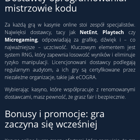
mistrzowie kodu
Za każdą grą w kasynie online stoi zespół specjalistów.
Najwięksi dostawcy, tacy jak
NetEnt
,
Playtech
czy
Microgaming
, odpowiadają za grafikę, dźwięk i – co
najważniejsze – uczciwość. Kluczowym elementem jest
system RNG, który zapewnia losowość wyników i eliminuje
ryzyko manipulacji. Licencjonowani dostawcy podlegają
regularnym audytom, a ich gry są certyfikowane przez
niezależne organizacje, takie jak eCOGRA.
Wybierając kasyno, które współpracuje z renomowanymi
dostawcami, masz pewność, że grasz fair i bezpiecznie.
Bonusy i promocje: gra
zaczyna się wcześniej