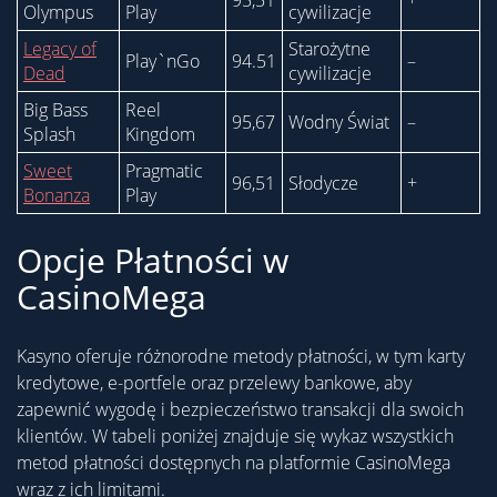
95,51
+
Olympus
Play
cywilizacje
Legacy of
Starożytne
Play`nGo
94.51
–
Dead
cywilizacje
Big Bass
Reel
95,67
Wodny Świat
–
Splash
Kingdom
Sweet
Pragmatic
96,51
Słodycze
+
Bonanza
Play
Opcje Płatności w
CasinoMega
Kasyno oferuje różnorodne metody płatności, w tym karty
kredytowe, e-portfele oraz przelewy bankowe, aby
zapewnić wygodę i bezpieczeństwo transakcji dla swoich
klientów. W tabeli poniżej znajduje się wykaz wszystkich
metod płatności dostępnych na platformie CasinoMega
wraz z ich limitami.