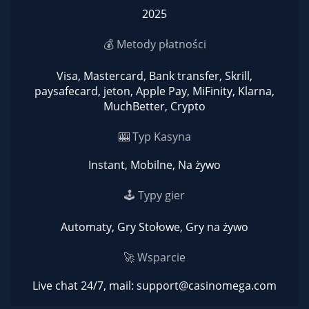
2025
💰 Metody płatności
Visa, Mastercard, Bank transfer, Skrill,
paysafecard, jeton, Apple Pay, MiFinity, Klarna,
MuchBetter, Crypto
🎰 Typ Kasyna
Instant, Mobilne, Na żywo
🕹 Typy gier
Automaty, Gry Stołowe, Gry na żywo
🚀 Wsparcie
Live chat 24/7, mail:
support@casinomega.com