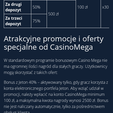
Za drugi
50%
100 zł
x30
depozyt
500 zł
Za trzeci
75%
depozyt
Atrakcyjne promocje i oferty
specjalne od CasinoMega
W standardowym programie bonusowym Casino Mega nie
ma ogromnej ilości nagród dla stałych graczy. Użytkownicy
mogą skorzystać z takich ofert:
Bonus z Jeton 40% – aktywowany tylko, gdy gracz korzysta z
konta elektronicznego portfela Jeton. Aby wziąć udział w
promocji, należy wpłacić na konto CasinoMega minimum
100 zł, a maksymalna kwota nagrody wynosi 2500 zł. Bonus
nie jest naliczany automatycznie, tylko za pośrednictwem
obsługi klienta.