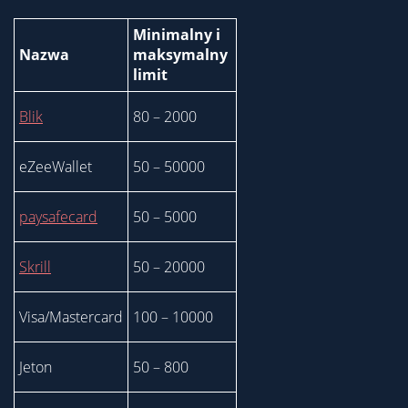
Minimalny i
Nazwa
maksymalny
limit
Blik
80 – 2000
eZeeWallet
50 – 50000
paysafecard
50 – 5000
Skrill
50 – 20000
Visa/Mastercard
100 – 10000
Jeton
50 – 800