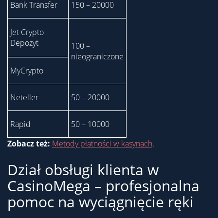
Bank Transfer
150 – 20000
Jet Crypto
Depozyt
100 –
nieograniczone
MyCrypto
Neteller
50 – 20000
Rapid
50 – 10000
Zobacz też:
Metody płatności w kasynach
.
Dział obsługi klienta w
CasinoMega – profesjonalna
pomoc na wyciągnięcie ręki