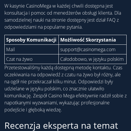
W kasynie CasinoMega w każdej chwili dostępna jest
konsultacja i pomoc od menedżerów obsługi klienta. Dla
samodzielnej nauki na stronie dostępny jest dział FAQ z
odpowiedziami na popularne pytania.
Sposoby Komunikacji
Możliwość Skorzystania
Mail
support@casinomega.com
Czat na żywo
Całodobowo, w języku polskim
Przetestowaliśmy każdą dostępną metodę kontaktu. Czas
oczekiwania na odpowiedź z czatu na żywo był różny, ale
na ogół nie przekraczał kilku minut. Odpowiedzi były
udzielane w języku polskim, co znacznie ułatwiło
komunikację. Zespół Casino Mega efektywnie radził sobie z
napotkanymi wyzwaniami, wykazując profesjonalne
podejście i głęboką wiedzę.
Recenzja eksperta na temat