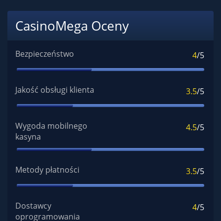
CasinoMega Oceny
Bezpieczeństwo
4
/5
Jakość obsługi klienta
3.5
/5
Wygoda mobilnego
4.5
/5
kasyna
Metody płatności
3.5
/5
Dostawcy
4
/5
oprogramowania