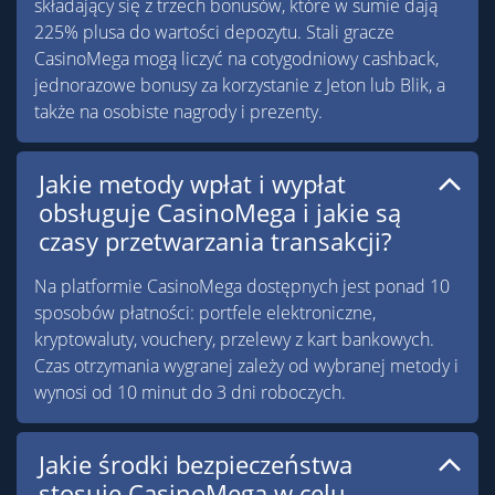
składający się z trzech bonusów, które w sumie dają
225% plusa do wartości depozytu. Stali gracze
CasinoMega mogą liczyć na cotygodniowy cashback,
jednorazowe bonusy za korzystanie z Jeton lub Blik, a
także na osobiste nagrody i prezenty.
Jakie metody wpłat i wypłat
obsługuje CasinoMega i jakie są
czasy przetwarzania transakcji?
Na platformie CasinoMega dostępnych jest ponad 10
sposobów płatności: portfele elektroniczne,
kryptowaluty, vouchery, przelewy z kart bankowych.
Czas otrzymania wygranej zależy od wybranej metody i
wynosi od 10 minut do 3 dni roboczych.
Jakie środki bezpieczeństwa
stosuje CasinoMega w celu