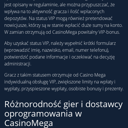
jest opisany w regulaminie, ale można przypuszczać, że
wpływa na to aktywność gracza i ilość wpłaconych
depozytów. Na status VIP mogą również pretendować
nowicjusze, którzy są w stanie wpłacić duże sumy na konto.
W zamian otrzymują od CasinoMega powitalny VIP-bonus.
Aby uzyskać status VIP, należy wypełnić krótki formularz
(wprowadzić imię, nazwisko, email, numer telefonu),
potwierdzić podane informacje i oczekiwać na decyzję
administracji.
Gracz z takim statusem otrzymuje od Casino Mega
indywidualną obsługę VIP, zwiększone limity na wpłaty i
wypłaty, przyspieszone wypłaty, osobiste bonusy i prezenty.
Różnorodność gier i dostawcy
oprogramowania w
CasinoMega