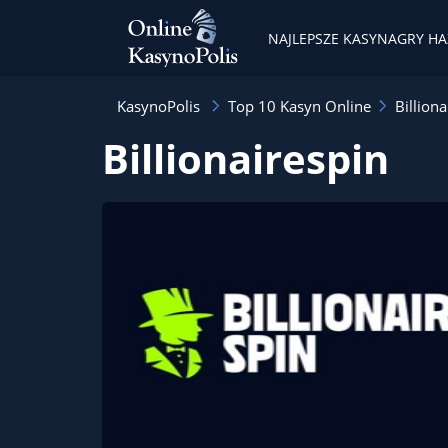
NAJLEPSZE KASYNA
GRY H
KasynoPolis
Top 10 Kasyn Online
Billiona
Billionairespin