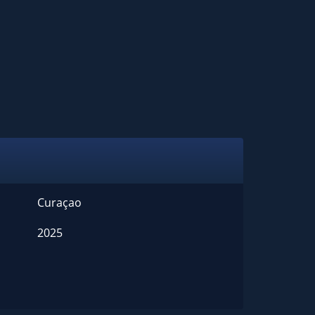
Curaçao
2025