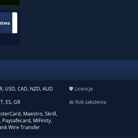
ństwa
R, USD, CAD, NZD, AUD
🛡 Licencje
IT, ES, GR
📅 Rok założenia
sterCard, Maestro, Skrill,
, Paysafecard, MiFinity,
Bank Wire Transfer